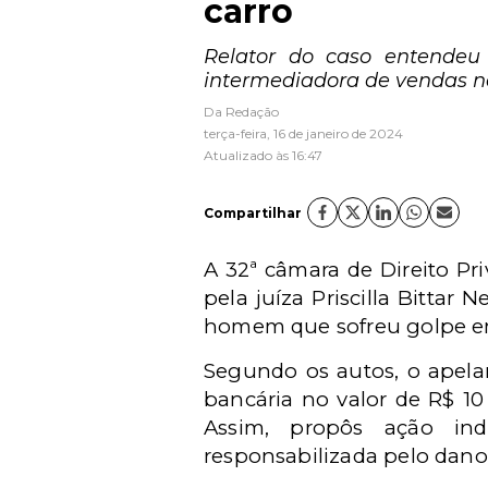
carro
Relator do caso entendeu
intermediadora de vendas na
Da Redação
terça-feira, 16 de janeiro de 2024
Atualizado às 16:47
Compartilhar
A 32ª câmara de Direito Pr
pela juíza Priscilla Bitta
homem que sofreu golpe em
Segundo os autos, o apelan
bancária no valor de R$ 1
Assim, propôs ação ind
responsabilizada pelo dano 