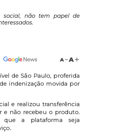
 social, não tem papel de
nteressados.
A
A
vel de São Paulo, proferida
o de indenização movida por
al e realizou transferência
r e não recebeu o produto.
o que a plataforma seja
iço.