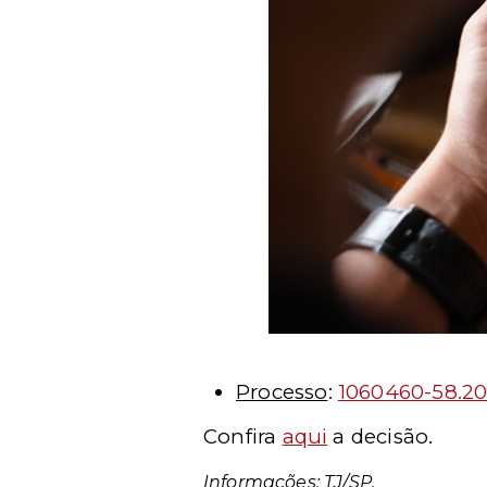
Processo
:
1060460-58.20
Confira
aqui
a decisão.
Informações: TJ/SP.