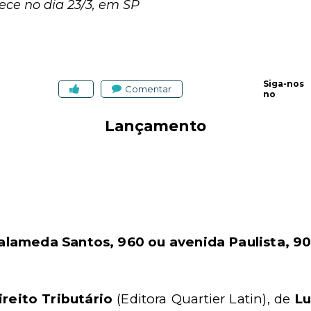
ece no dia 23/3, em SP
Siga-nos
Comentar
no
Lançamento
a
lameda Santos, 960 ou a
venida Paulista, 90
reito Tributário
(
Editora Quartier Latin)
, de
Lu