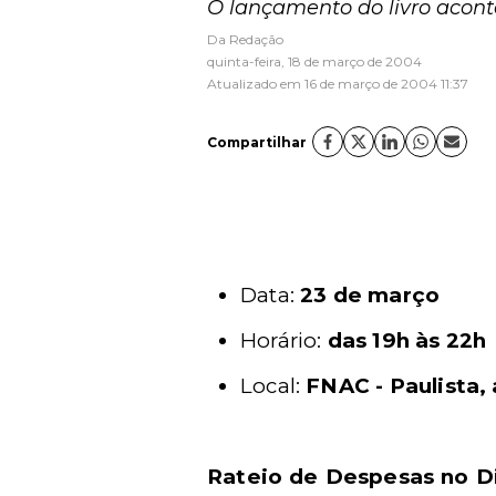
O lançamento do livro acont
Da Redação
quinta-feira, 18 de março de 2004
Atualizado em 16 de março de 2004 11:37
Compartilhar
Data:
23 de março
Horário:
das 19h às 22h
Local:
FNAC - Paulista, 
Rateio de Despesas no Di