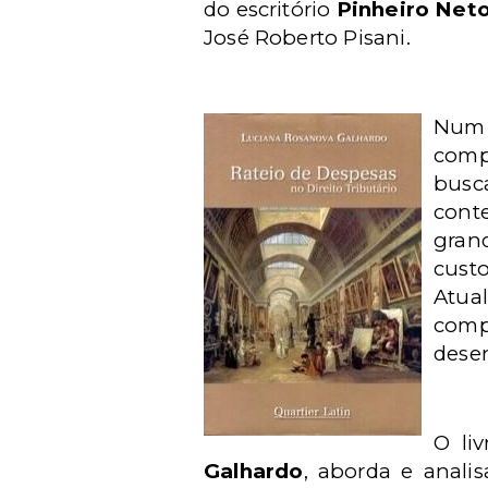
do escritório
Pinheiro Net
José Roberto Pisani.
Num 
compe
busc
cont
gran
cust
Atua
comp
desen
O li
Galhardo
, aborda e anali