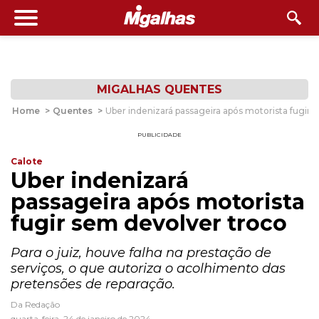
MIGALHAS QUENTES
Home
>
Quentes
>
Uber indenizará passageira após motorista fugir 
PUBLICIDADE
Calote
Uber indenizará
passageira após motorista
fugir sem devolver troco
Para o juiz, houve falha na prestação de
serviços, o que autoriza o acolhimento das
pretensões de reparação.
Da Redação
quarta-feira, 24 de janeiro de 2024