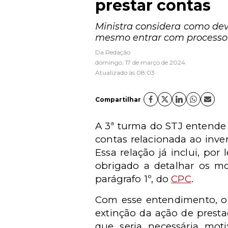
prestar contas
Ministra considera como deve
mesmo entrar com processo c
Da Redação
domingo, 17 de março de 2024
Atualizado às 08:03
Compartilhar
A 3ª turma do STJ entende 
contas relacionada ao inven
Essa relação já inclui, por 
obrigado a detalhar os mot
parágrafo 1º, do
CPC
.
Com esse entendimento, o
extinção da ação de presta
que seria necessária mot