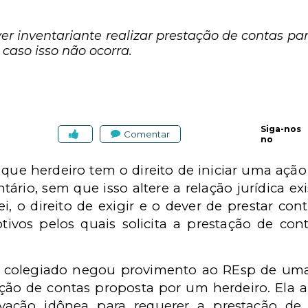
r inventariante realizar prestação de contas par
aso isso não ocorra.
Siga-nos
Comentar
no
que herdeiro tem o direito de iniciar uma aç
tário, sem que isso altere a relação jurídica ex
lei, o direito de exigir e o dever de prestar co
ivos pelos quais solicita a prestação de con
 colegiado negou provimento ao REsp de uma 
ção de contas proposta por um herdeiro. Ela a
ivação idônea para requerer a prestação d