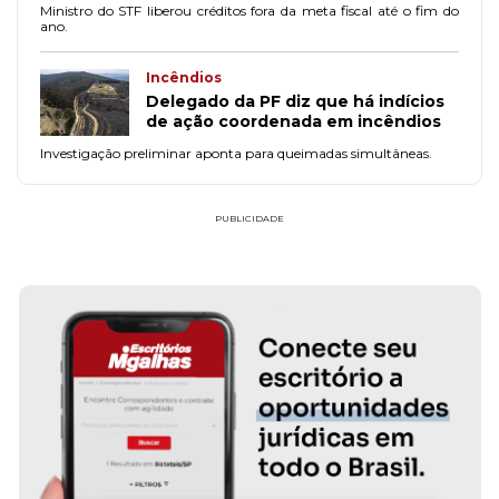
Ministro do STF liberou créditos fora da meta fiscal até o fim do
ano.
Incêndios
Delegado da PF diz que há indícios
de ação coordenada em incêndios
Investigação preliminar aponta para queimadas simultâneas.
PUBLICIDADE
FAÇA PARTE!
CADASTR
LEONARDO LINS E SILVA - ADVOGADOS
ASSOCIADOS
linsesilvaadvogados.com.br
LEONARDO LINS E SILVA - ADVOGADOS ASSOCIADOS