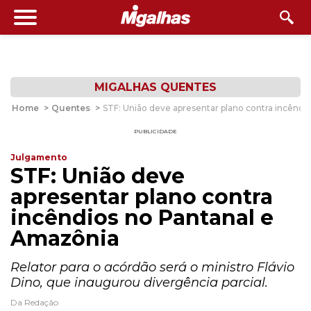
MIGALHAS QUENTES
Home
>
Quentes
>
STF: União deve apresentar plano contra incêndi
PUBLICIDADE
Julgamento
STF: União deve
apresentar plano contra
incêndios no Pantanal e
Amazônia
Relator para o acórdão será o ministro Flávio
Dino, que inaugurou divergência parcial.
Da Redação