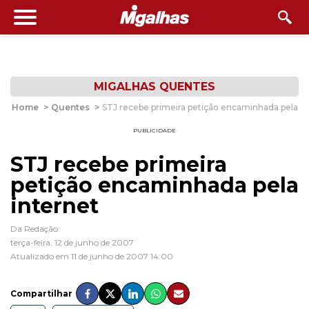
MIGALHAS QUENTES
Home
>
Quentes
>
STJ recebe primeira petição encaminhada pela in
PUBLICIDADE
STJ recebe primeira
petição encaminhada pela
internet
Da Redação
terça-feira, 12 de junho de 2007
Atualizado em 11 de junho de 2007 14:00
Compartilhar