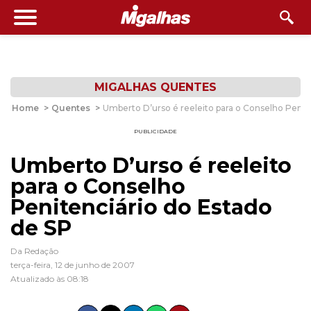
MIGALHAS QUENTES
Home
>
Quentes
>
Umberto D’urso é reeleito para o Conselho Penit
PUBLICIDADE
Umberto D’urso é reeleito
para o Conselho
Penitenciário do Estado
de SP
Da Redação
terça-feira, 12 de junho de 2007
Atualizado às 08:18