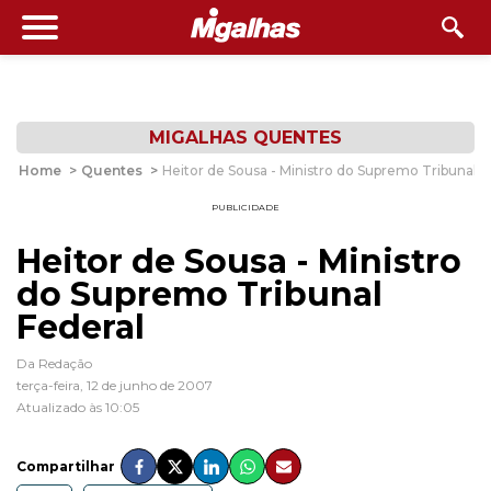
MIGALHAS QUENTES
Home
>
Quentes
>
Heitor de Sousa - Ministro do Supremo Tribunal F
PUBLICIDADE
Heitor de Sousa - Ministro
do Supremo Tribunal
Federal
Da Redação
terça-feira, 12 de junho de 2007
Atualizado às 10:05
Compartilhar