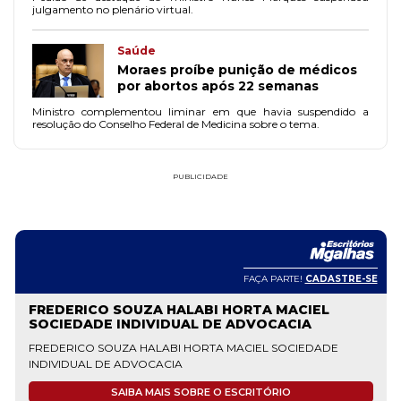
julgamento no plenário virtual.
Saúde
Moraes proíbe punição de médicos
por abortos após 22 semanas
Ministro complementou liminar em que havia suspendido a
resolução do Conselho Federal de Medicina sobre o tema.
PUBLICIDADE
SE
FAÇA PARTE!
CADASTRE-SE
JAQUELINE MENEZES SOCIEDADE INDIVIDUAL
DE ADVOCACIA
MENEZES ADVOGADOS