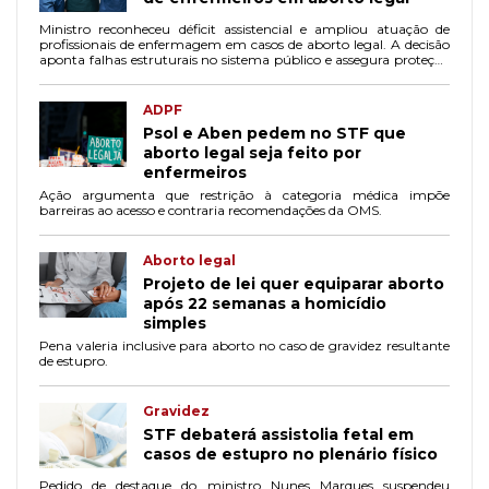
Ministro reconheceu déficit assistencial e ampliou atuação de
profissionais de enfermagem em casos de aborto legal. A decisão
aponta falhas estruturais no sistema público e assegura proteção
jurídica aos profissionais envolvidos.
ADPF
Psol e Aben pedem no STF que
aborto legal seja feito por
enfermeiros
Ação argumenta que restrição à categoria médica impõe
barreiras ao acesso e contraria recomendações da OMS.
Aborto legal
Projeto de lei quer equiparar aborto
após 22 semanas a homicídio
simples
Pena valeria inclusive para aborto no caso de gravidez resultante
de estupro.
Gravidez
STF debaterá assistolia fetal em
casos de estupro no plenário físico
Pedido de destaque do ministro Nunes Marques suspendeu