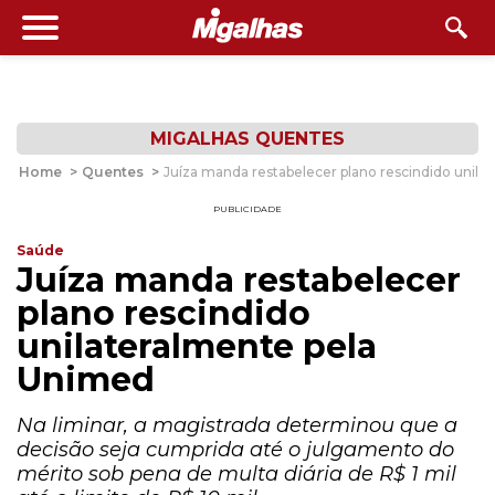
MIGALHAS QUENTES
Home
>
Quentes
>
Juíza manda restabelecer plano rescindido unil
PUBLICIDADE
Saúde
Juíza manda restabelecer
plano rescindido
unilateralmente pela
Unimed
Na liminar, a magistrada determinou que a
decisão seja cumprida até o julgamento do
mérito sob pena de multa diária de R$ 1 mil