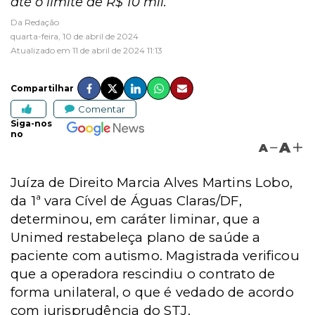
até o limite de R$ 10 mil.
Da Redação
quarta-feira, 10 de abril de 2024
Atualizado em 11 de abril de 2024 11:13
Compartilhar
Comentar
Siga-nos
no
A
A
Juíza de Direito Marcia Alves Martins Lobo,
da 1ª vara Cível de Águas Claras/DF,
determinou, em caráter liminar, que a
Unimed restabeleça plano de saúde a
paciente com autismo. Magistrada verificou
que a operadora rescindiu o contrato de
forma unilateral, o que é vedado de acordo
com jurisprudência do STJ.