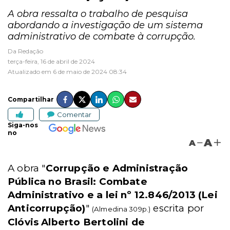
A obra ressalta o trabalho de pesquisa
abordando a investigação de um sistema
administrativo de combate à corrupção.
Da Redação
terça-feira, 16 de abril de 2024
Atualizado em 6 de maio de 2024 08:34
Compartilhar
Comentar
Siga-nos
no
A
A
A obra "
Corrupção e Administração
Pública no Brasil: Combate
Administrativo e a lei nº 12.846/2013 (Lei
Anticorrupção)
"
escrita por
(Almedina 309p.)
Clóvis Alberto Bertolini de