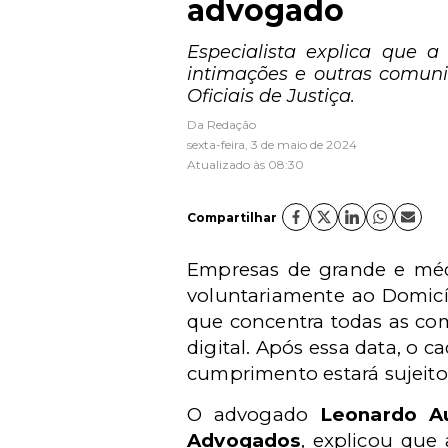
advogado
Especialista explica que 
intimações e outras comuni
Oficiais de Justiça.
Da Redação
sexta-feira, 3 de maio de 2024
Atualizado às 08:30
Compartilhar
Empresas de grande e médi
voluntariamente ao Domicíl
que concentra todas as com
digital. Após essa data, o 
cumprimento estará sujeito 
O advogado
Leonardo A
Advogados
, explicou que