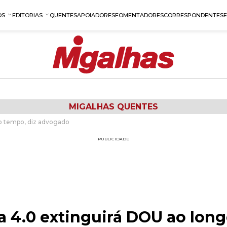
OS
EDITORIAS
QUENTES
APOIADORES
FOMENTADORES
CORRESPONDENTES
MIGALHAS QUENTES
do tempo, diz advogado
PUBLICIDADE
a 4.0 extinguirá DOU ao long