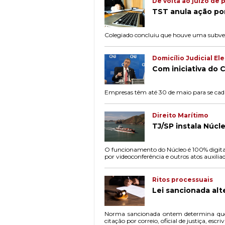
De volta ao juízo de 
TST anula ação po
Colegiado concluiu que houve uma subver
Domicílio Judicial El
Com iniciativa do 
Empresas têm até 30 de maio para se cada
Direito Marítimo
TJ/SP instala Núcl
O funcionamento do Núcleo é 100% digital
por videoconferência e outros atos auxilia
Ritos processuais
Lei sancionada alt
Norma sancionada ontem determina que ci
citação por correio, oficial de justiça, escriv