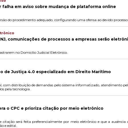
piso
r falha em aviso sobre mudança de plataforma online
são do procedimento adequado, configurando uma ofensa ao devido processo 
etrônico
CNJ, comunicações de processos a empresas serão eletrôn
strarem no Domicílio Judicial Eletrônico.
eo de Justiça 4.0 especializado em Direito Marítimo
, com distribuição de demandas pelo sistema informatizado, atendimento pelo 
dos pela tecnologia.
era o CPC e prioriza citação por meio eletrônico
tação será feita preferencialmente por meio eletrônico e que a ausência 
ão e edital.