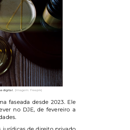
 digital.
(Imagem: Freepik)
ma faseada desde 2023. Ele
ever no DJE, de fevereiro a
dades.
jurídicas de direito privado