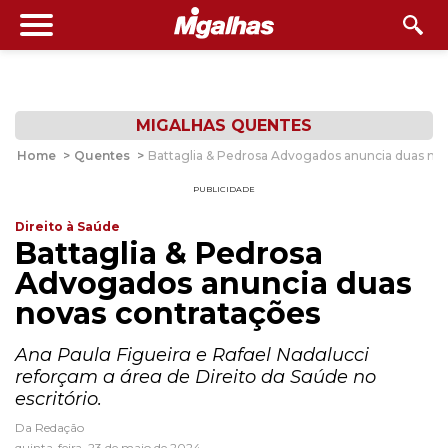
MIGALHAS QUENTES
Home
>
Quentes
>
Battaglia & Pedrosa Advogados anuncia duas no
PUBLICIDADE
Direito à Saúde
Battaglia & Pedrosa
Advogados anuncia duas
novas contratações
Ana Paula Figueira e Rafael Nadalucci
reforçam a área de Direito da Saúde no
escritório.
Da Redação
quinta-feira, 23 de maio de 2024