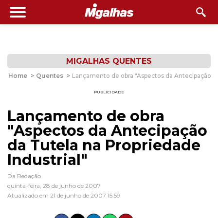
MIGALHAS QUENTES
Home
>
Quentes
>
Lançamento de obra "Aspectos da Antecipação da 
PUBLICIDADE
Lançamento de obra
"Aspectos da Antecipação
da Tutela na Propriedade
Industrial"
Da Redação
quinta-feira, 28 de junho de 2007
Atualizado em 21 de junho de 2007 15:59