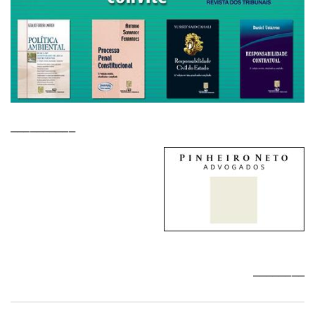
__________
________