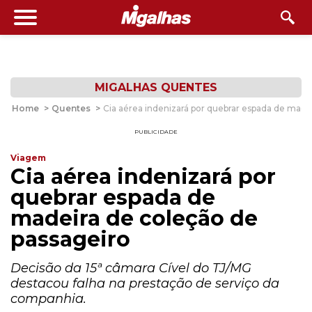
MIGALHAS QUENTES
Home
>
Quentes
>
Cia aérea indenizará por quebrar espada de made
PUBLICIDADE
Viagem
Cia aérea indenizará por
quebrar espada de
madeira de coleção de
passageiro
Decisão da 15ª câmara Cível do TJ/MG
destacou falha na prestação de serviço da
companhia.