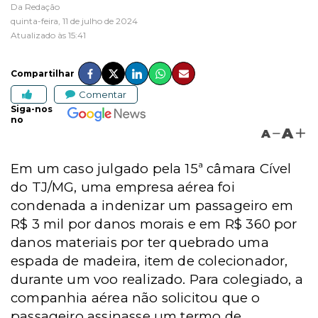
Da Redação
quinta-feira, 11 de julho de 2024
Atualizado às 15:41
Compartilhar
Comentar
Siga-nos
no
A
A
Em um caso julgado pela 15ª câmara Cível
do TJ/MG, uma empresa aérea foi
condenada a indenizar um passageiro em
R$ 3 mil por danos morais e em R$ 360 por
danos materiais por ter quebrado uma
espada de madeira, item de colecionador,
durante um voo realizado. Para colegiado,
a
companhia aérea não solicitou que o
passageiro assinasse um termo de