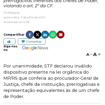
prerrogativas inerentes aos chefes de Poder,
violando o art. 2º da CF.
Da Redação
quinta-feira, 11 de julho de 2024
Atualizado às 14:28
Compartilhar
Comentar
Siga-nos
no
A
A
Por unanimidade, STF declarou inválido
dispositivo presente na lei orgânica do
MP/RS que conferia ao procurador-Geral de
Justiça, chefe da instituição, prerrogativas e
representação equivalentes às de um chefe
de Poder.