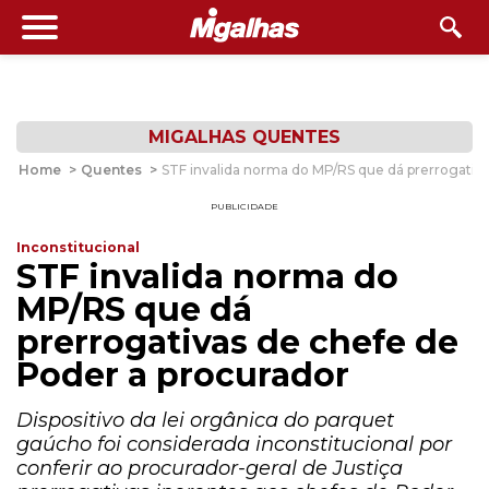
MIGALHAS QUENTES
Home
>
Quentes
>
STF invalida norma do MP/RS que dá prerrogativa
PUBLICIDADE
Inconstitucional
STF invalida norma do
MP/RS que dá
prerrogativas de chefe de
Poder a procurador
Dispositivo da lei orgânica do parquet
gaúcho foi considerada inconstitucional por
conferir ao procurador-geral de Justiça