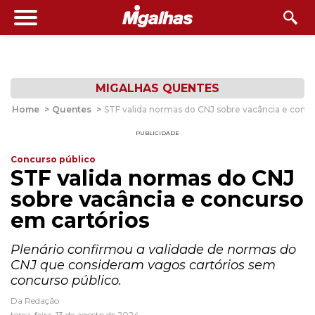
MIGALHAS QUENTES
Home
>
Quentes
>
STF valida normas do CNJ sobre vacância e concu
PUBLICIDADE
Concurso público
STF valida normas do CNJ
sobre vacância e concurso
em cartórios
Plenário confirmou a validade de normas do
CNJ que consideram vagos cartórios sem
concurso público.
Da Redação
terça-feira, 13 de agosto de 2024