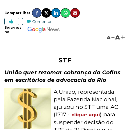
Compartilhar
Comentar
Siga-nos
no
A
A
STF
União quer retomar cobrança da Cofins
em escritórios de advocacia do Rio
A União, representada
pela Fazenda Nacional,
ajuizou no STF uma AC
(1717 -
) para
clique aqui
suspender decisão do
TRF da 2ª Região que