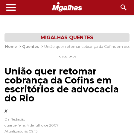
MIGALHAS QUENTES
Home
>
Quentes
>
União quer retomar cobrança da Cofins em escrit
PUBLICIDADE
União quer retomar
cobrança da Cofins em
escritórios de advocacia
do Rio
x
Da Redação
quarta-feira, 4 de julho de 2007
Atualizado às 09:15