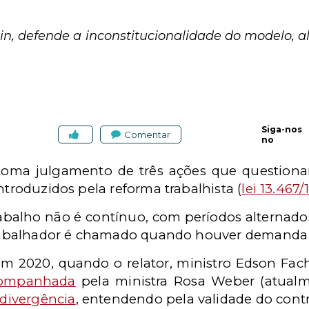
hin, defende a inconstitucionalidade do modelo, a
Siga-nos
Comentar
no
retoma julgamento de três ações que questiona
ntroduzidos pela reforma trabalhista (
lei 13.467/
rabalho não é contínuo, com períodos alternado
o trabalhador é chamado quando houver demanda
em 2020, quando o relator, ministro Edson Fac
ompanhada
pela ministra Rosa Weber (atualm
divergência
, entendendo pela validade do cont