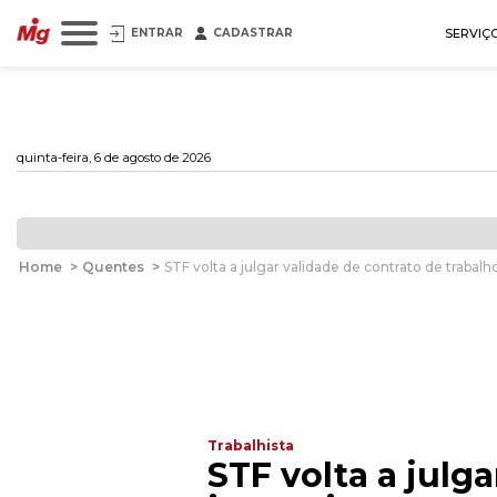
ENTRAR
CADASTRAR
SERVIÇ
quinta-feira, 6 de agosto de 2026
Home
>
Quentes
>
STF volta a julgar validade de contrato de trabal
Trabalhista
STF volta a julg