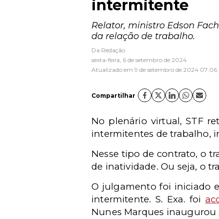
intermitente
Relator, ministro Edson Fac
da relação de trabalho.
Da Redação
sexta-feira, 6 de setembro de 2024
Atualizado em 9 de setembro de 2024 07:06
Compartilhar
No plenário virtual, STF 
intermitentes de trabalho, i
Nesse tipo de contrato, o t
de inatividade. Ou seja, 
O julgamento foi iniciado 
intermitente.
S. Exa. foi
ac
Nunes Marques inaugurou