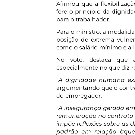
Afirmou que a flexibilizaçã
fere o princípio da digni
para o trabalhador.
Para o ministro, a modalid
posição de extrema vulnera
como o salário mínimo e a l
No voto, destaca que a
especialmente no que diz re
"
A dignidade humana exig
argumentando que o contra
do empregador.
"
A insegurança gerada em 
remuneração no contrato i
impõe reflexões sobre as 
padrão em relação àquel