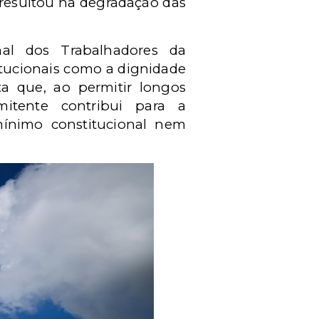
 resultou na degradação das
nal dos Trabalhadores da
titucionais como a dignidade
a que, ao permitir longos
mitente contribui para a
 mínimo constitucional nem