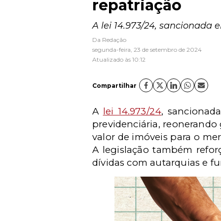
repatriação
A lei 14.973/24, sancionada 
Da Redação
segunda-feira, 23 de setembro de 2024
Atualizado às 10:12
Compartilhar
A
lei 14.973/24
, sancionad
previdenciária, reonerando
valor de imóveis para o me
A legislação também refor
dívidas com autarquias e fu