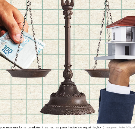
 que reonera folha também traz regras para imóveis e repatriação.
(Imagem: Arte Migal