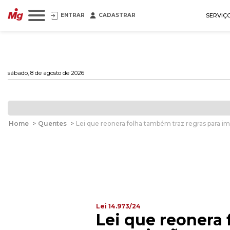
ENTRAR
CADASTRAR
SERVIÇ
sábado, 8 de agosto de 2026
Home
>
Quentes
>
Lei que reonera folha também traz regras para im
Lei 14.973/24
Lei que reonera 