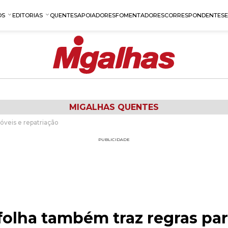
OS
EDITORIAS
QUENTES
APOIADORES
FOMENTADORES
CORRESPONDENTES
MIGALHAS QUENTES
óveis e repatriação
PUBLICIDADE
folha também traz regras par