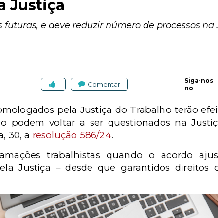
 Justiça
futuras, e deve reduzir número de processos na J
Siga-nos
Comentar
no
homologados pela Justiça do Trabalho terão efei
não podem voltar a ser questionados na Justi
a, 30, a
resolução 586/24
.
clamações trabalhistas quando o acordo aju
la Justiça – desde que garantidos direitos c