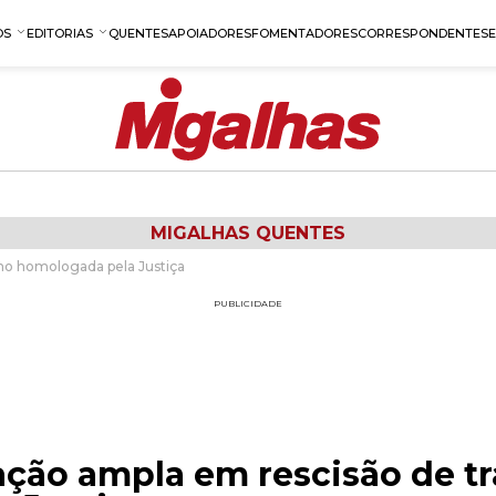
OS
EDITORIAS
QUENTES
APOIADORES
FOMENTADORES
CORRESPONDENTES
MIGALHAS QUENTES
lho homologada pela Justiça
PUBLICIDADE
ação ampla em rescisão de t