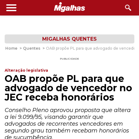
MIGALHAS QUENTES
Home
>
Quentes
>
OAB propõe PL para que advogado de vencedor n
PUBLICIDADE
Alteração legislativa
OAB propõe PL para que
advogado de vencedor no
JEC receba honorários
Conselho Pleno aprovou proposta que altera
a lei 9.099/95, visando garantir que
advogados de recorrentes vencedores em
segundo grau também recebam honorários
de sucumbência.