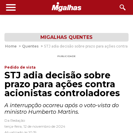
MIGALHAS QUENTES
Home
>
Quentes
>
STJ adia decisão sobre prazo para ações contra ac
PUBLICIDADE
Pedido de vista
STJ adia decisão sobre
prazo para ações contra
acionistas controladores
A interrupção ocorreu após o voto-vista do
ministro Humberto Martins.
Da Redação
terça-feira, 12 de novembro de 2024
Atualizado às 10:19