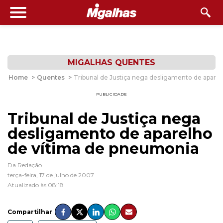
MIGALHAS QUENTES
Home
>
Quentes
>
Tribunal de Justiça nega desligamento de apare
PUBLICIDADE
Tribunal de Justiça nega
desligamento de aparelho
de vítima de pneumonia
Da Redação
terça-feira, 17 de julho de 2007
Atualizado às 08:18
Compartilhar