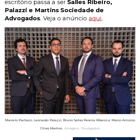
escritório passa a ser
Salles Ribeiro,
Palazzi e Martins Sociedade de
Advogados
. Veja o anúncio
aqui
.
Marcelo Pacheco, Leonardo Palazzi, Bruno Salles Pereira Ribeiro e Marco Antonio
Chies Martins.
(Imagem: Divulgação)