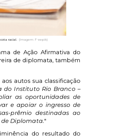
ota racial.
(Imagem: Freepik)
rama de Ação Afirmativa do
arreira de diplomata, também
u aos autos sua classificação
 do Instituto Rio Branco
–
liar as oportunidades de
var e apoiar o ingresso de
sas-prêmio destinadas ao
 de Diplomata.
"
iminência do resultado do