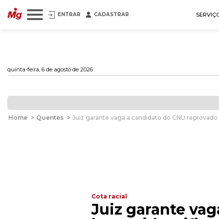
ENTRAR
CADASTRAR
SERVIÇ
quinta-feira, 6 de agosto de 2026
Home
>
Quentes
>
Juiz garante vaga a candidato do CNU reprovado
Cota racial
Juiz garante va