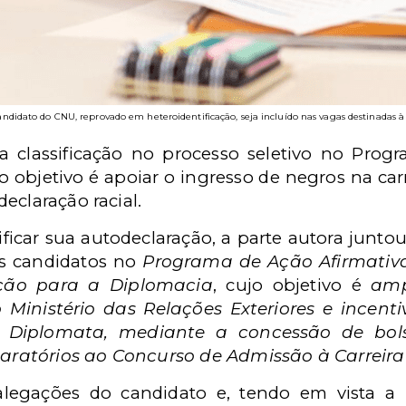
didato do CNU, reprovado em heteroidentificação, seja incluído nas vagas destinadas à c
 a classificação no processo seletivo no Prog
jo objetivo é apoiar o ingresso de negros na c
eclaração racial.
tificar sua autodeclaração, a parte autora junto
os candidatos no
Programa de Ação Afirmativa
ção para a Diplomacia
, cujo objetivo é
amp
Ministério das Relações Exteriores e incenti
e Diplomata, mediante a concessão de bol
aratórios ao Concurso de Admissão à Carreira
alegações do candidato e, tendo em vista a 