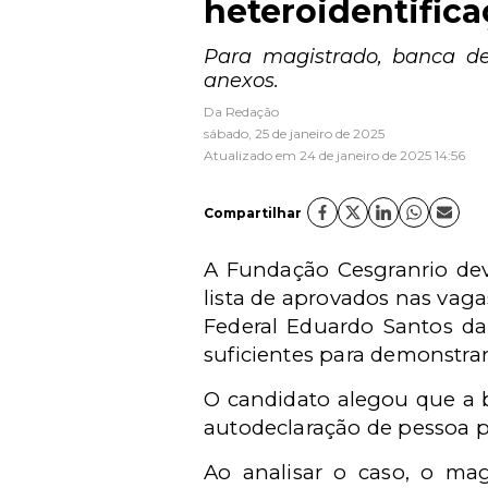
heteroidentific
Para magistrado, banca de
anexos.
Da Redação
sábado, 25 de janeiro de 2025
Atualizado em 24 de janeiro de 2025 14:56
Compartilhar
A Fundação Cesgranrio deve
lista de aprovados nas vaga
Federal Eduardo Santos da
suficientes para demonstrar
O candidato alegou que a 
autodeclaração de pessoa p
Ao analisar o caso, o mag