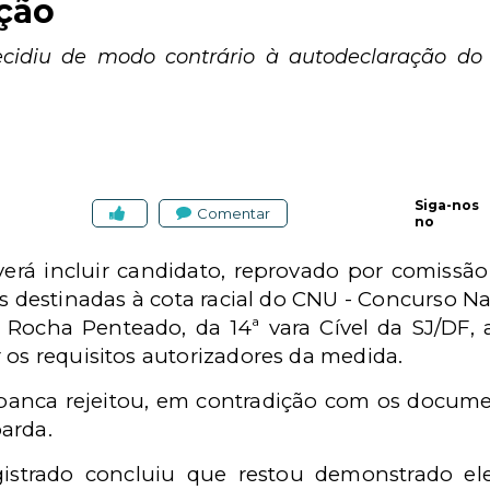
ação
cidiu de modo contrário à autodeclaração d
Siga-nos
Comentar
no
rá incluir candidato, reprovado por comissão
s destinadas à cota racial do CNU - Concurso Nac
 Rocha Penteado, da 14ª vara Cível da SJ/DF, 
 os requisitos autorizadores da medida.
banca rejeitou, em contradição com os docume
arda.
istrado concluiu que restou demonstrado el