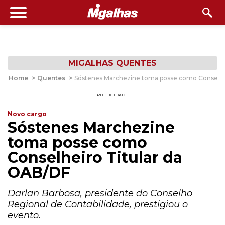
MIGALHAS QUENTES
Home
>
Quentes
>
Sóstenes Marchezine toma posse como Conselhe
PUBLICIDADE
Novo cargo
Sóstenes Marchezine
toma posse como
Conselheiro Titular da
OAB/DF
Darlan Barbosa, presidente do Conselho
Regional de Contabilidade, prestigiou o
evento.