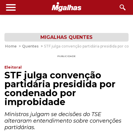
MIGALHAS QUENTES
Home
>
Quentes
>
STF julga convenção partidária presidida por co
PUBLICIDADE
Eleitoral
STF julga convenção
partidária presidida por
condenado por
improbidade
Ministros julgam se decisões do TSE
alteraram entendimento sobre convenções
partidárias.