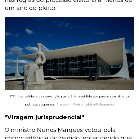
um ano do pleito.
STF julga validade de convenção partidária presidida por pessoa com direitos
políticos suspensos.
(Imagem: Pedro Ladeira/Folhapress)
"Viragem jurisprudencial"
O ministro Nunes Marques votou pela
improcedência do pedido, entendendo que