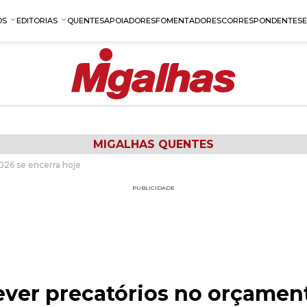
OS
EDITORIAS
QUENTES
APOIADORES
FOMENTADORES
CORRESPONDENTES
MIGALHAS QUENTES
026 se encerra hoje
PUBLICIDADE
ever precatórios no orçamen