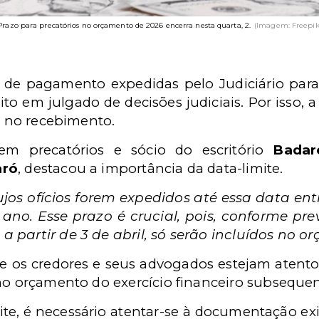
Prazo para precatórios no orçamento de 2026 encerra nesta quarta, 2.
(Imagem: Freepik
s de pagamento expedidas pelo Judiciário para
ito em julgado de decisões judiciais. Por isso, a
os no recebimento.
em precatórios e sócio do escritório
Badar
aró
, destacou a importância da data-limite.
ujos ofícios forem expedidos até essa data e
no. Esse prazo é crucial, pois, conforme pre
 a partir de 3 de abril, só serão incluídos no 
ue os credores e seus advogados estejam atentos
 no orçamento do exercício financeiro subsequen
te, é necessário atentar-se à documentação exi