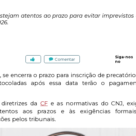
estejam atentos ao prazo para evitar imprevist
26.
Siga-nos
Comentar
no
h, se encerra o prazo para inscrição de precatório
otocoladas após essa data terão o pagament
diretrizes da
CF
e as normativas do CNJ, exi
atentos aos prazos e às exigências formais
ões pelos tribunais.