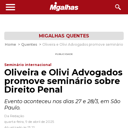
MIGALHAS QUENTES
Home
>
Quentes
>
Oliveira e Olivi Advogados promove seminário so
PUBLICIDADE
Seminário internacional
Oliveira e Olivi Advogados
promove seminário sobre
Direito Penal
Evento aconteceu nos dias 27 e 28/3, em São
Paulo.
Da Redação
quarta-feira, 9 de abril de 2025
Atualizado às 13:21