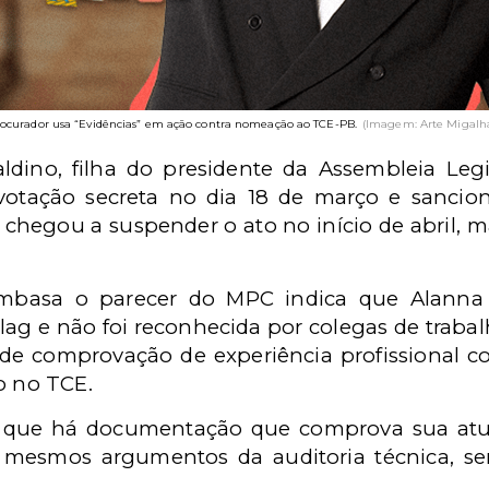
ocurador usa “Evidências” em ação contra nomeação ao TCE-PB.
(Imagem: Arte Migalh
ino, filha do presidente da Assembleia Legis
votação secreta no dia 18 de março e sanci
 chegou a suspender o ato no início de abril, ma
embasa o parecer do MPC indica que Alanna
lag e não foi reconhecida por colegas de traba
 comprovação de experiência profissional co
o no TCE.
a que há documentação que comprova sua atua
 mesmos argumentos da auditoria técnica, se