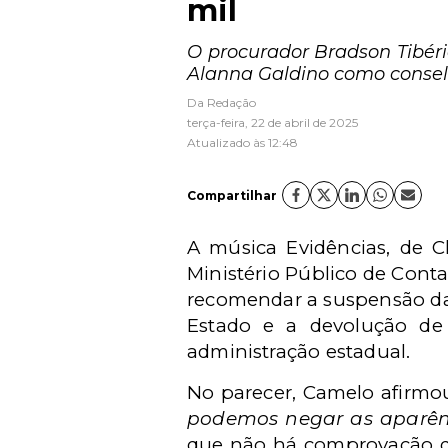
mil
O procurador Bradson Tibé
Alanna Galdino como conselh
Da Redação
terça-feira, 22 de abril de 2025
Atualizado às 12:48
Compartilhar
A música Evidências, de C
Ministério Público de Cont
recomendar a suspensão da
Estado e a devolução de 
administração estadual.
No parecer, Camelo afirmo
podemos negar as aparênci
que não há comprovação de