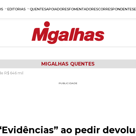
OS
EDITORIAS
QUENTES
APOIADORES
FOMENTADORES
CORRESPONDENTES
MIGALHAS QUENTES
de R$ 646 mil
PUBLICIDADE
“Evidências” ao pedir devol