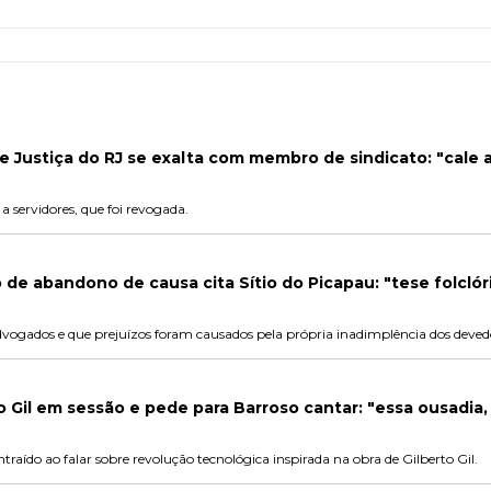
e Justiça do RJ se exalta com membro de sindicato: "cale 
a servidores, que foi revogada.
e abandono de causa cita Sítio do Picapau: "tese folclór
dvogados e que prejuízos foram causados pela própria inadimplência dos deved
to Gil em sessão e pede para Barroso cantar: "essa ousadia,
aído ao falar sobre revolução tecnológica inspirada na obra de Gilberto Gil.