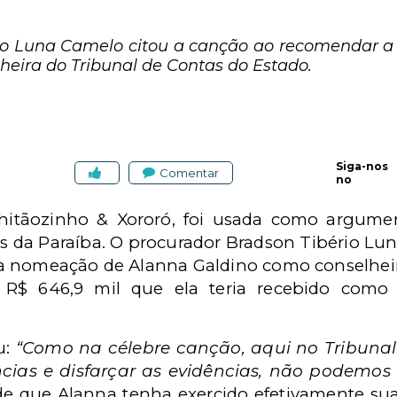
rio Luna Camelo citou a canção ao recomendar 
eira do Tribunal de Contas do Estado.
Siga-nos
Comentar
no
hitãozinho & Xororó, foi usada como argume
as da Paraíba. O procurador Bradson Tibério Lu
 nomeação de Alanna Galdino como conselheir
R$ 646,9 mil que ela teria recebido como 
u:
“
Como na célebre canção, aqui no Tribunal
as e disfarçar as evidências, não podemos v
 que Alanna tenha exercido efetivamente su