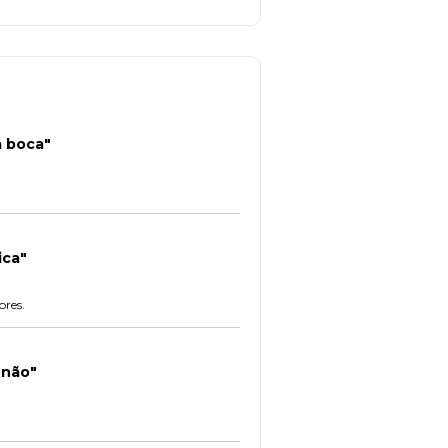
a boca"
ica"
ores.
 não"