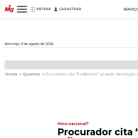
ENTRAR
CADASTRAR
SERVIÇ
domingo, 9 de agosto de 2026
Home
>
Quentes
>
Procurador cita “Evidências” ao pedir devolução 
Hino nacional?
Procurador cita 