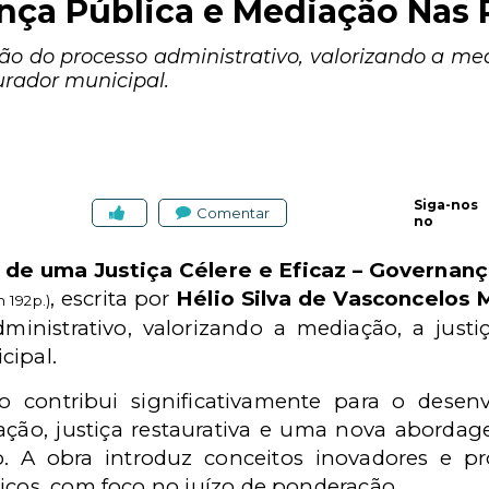
ança Pública e Mediação Nas 
o do processo administrativo, valorizando a medi
urador municipal.
Siga-nos
Comentar
no
 de uma Justiça Célere e Eficaz
– Governanç
, escrita por
Hélio Silva de Vasconcelos
h 192p.)
inistrativo, valorizando a mediação, a justi
cipal.
o contribui significativamente para o dese
ão, justiça restaurativa e uma nova abordage
vo. A obra introduz conceitos inovadores e
icos, com foco no juízo de ponderação.