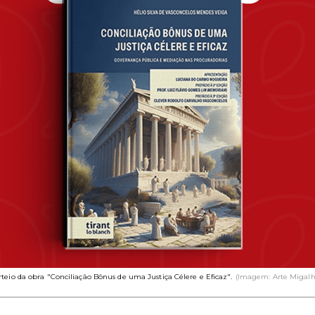
rteio da obra "Conciliação Bônus de uma Justiça Célere e Eficaz".
(Imagem: Arte Migalh