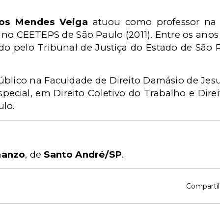
elos Mendes Veiga
atuou como professor na 
a no CEETEPS de São Paulo (2011). Entre os ano
do pelo Tribunal de Justiça do Estado de São
blico na Faculdade de Direito Damásio de Jes
pecial, em Direito Coletivo do Trabalho e Dire
ulo.
manzo
, de
Santo André/SP
.
Compartil