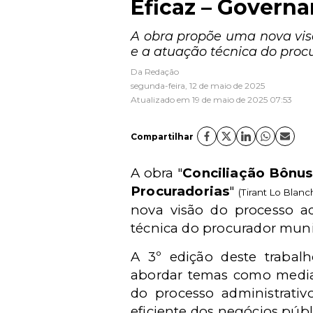
Eficaz – Govern
A obra propõe uma nova visã
e a atuação técnica do proc
Da Redação
segunda-feira, 12 de maio de 2025
Atualizado em 19 de maio de 2025 07:53
Compartilhar
A obra "
Conciliação Bônus
Procuradorias
"
(Tirant Lo Blanc
nova visão do processo adm
técnica do procurador muni
A 3º edição deste trabalh
abordar temas como mediaç
do processo administrati
eficiente dos negócios públ