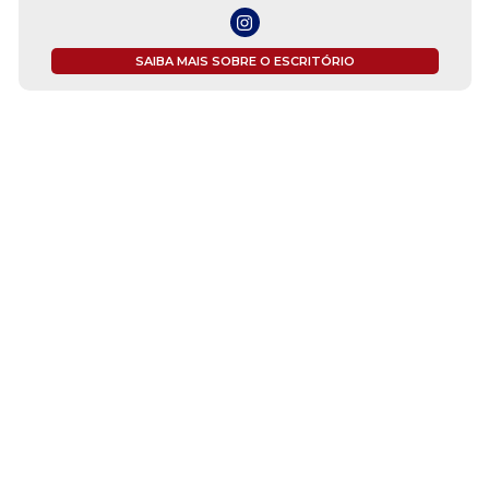
SAIBA MAIS SOBRE O ESCRITÓRIO
ÇOS
ESPECIAIS
MI
mia
#covid19
Cen