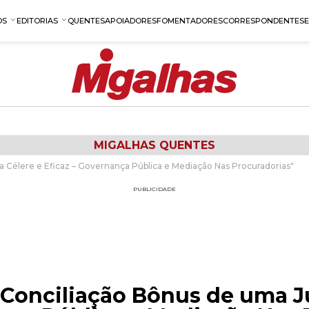
OS
EDITORIAS
QUENTES
APOIADORES
FOMENTADORES
CORRESPONDENTES
MIGALHAS QUENTES
ça Célere e Eficaz – Governança Pública e Mediação Nas Procuradorias"
PUBLICIDADE
"Conciliação Bônus de uma Ju