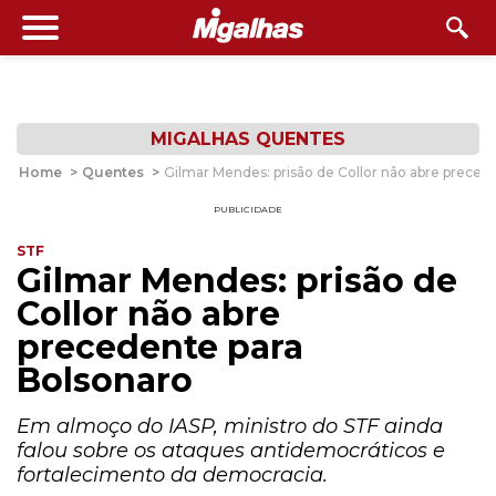
MIGALHAS QUENTES
Home
>
Quentes
>
Gilmar Mendes: prisão de Collor não abre preced
PUBLICIDADE
STF
Gilmar Mendes: prisão de
Collor não abre
precedente para
Bolsonaro
Em almoço do IASP, ministro do STF ainda
falou sobre os ataques antidemocráticos e
fortalecimento da democracia.