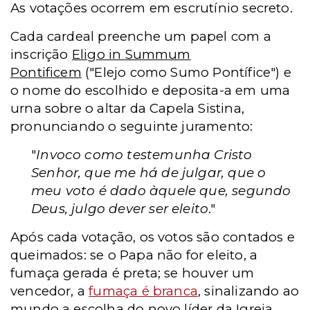
As votações ocorrem em escrutínio secreto.
Cada cardeal preenche um papel com a
inscrição
Eligo in Summum
Pontificem
("Elejo como Sumo Pontífice") e
o nome do escolhido e deposita-a em uma
urna sobre o altar da Capela Sistina,
pronunciando o seguinte juramento:
"
Invoco como testemunha Cristo
Senhor, que me há de julgar, que o
meu voto é dado àquele que, segundo
Deus, julgo dever ser eleito
."
Após cada votação, os votos são contados e
queimados: se o Papa não for eleito, a
fumaça gerada é preta; se houver um
vencedor, a
fumaça é branca
, sinalizando ao
mundo a escolha do novo líder da Igreja