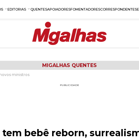
OS
EDITORIAS
QUENTES
APOIADORES
FOMENTADORES
CORRESPONDENTES
MIGALHAS QUENTES
novos ministros
PUBLICIDADE
 tem bebê reborn, surrealis