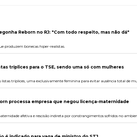
Cegonha Reborn no RJ: "Com todo respeito, mas não dá"
ue produzem bonecas hiper-realistas.
stas tríplices para o TSE, sendo uma só com mulheres
istas tríplices, uma exclusivamente feminina para evitar ausência total de mu
orn processa empresa que negou licença-maternidade
ernidade afetiva e rescisão indireta por constrangimentos sofridos no ambien
ão é indicado para vaga de ministro do STJ