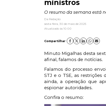
ministros
O resumo da semana está no a
Da Redação
sexta-feira, 30 de maio de 2025
Atualizado às 10:00
Compartilhar
Minuto Migalhas desta sexta-
afinal, falamos de notícias.
Falamos do processo envol
STJ e o TSE, as restrições
ainda, a operação que ap
espionar autoridades.
Confira o resumo: