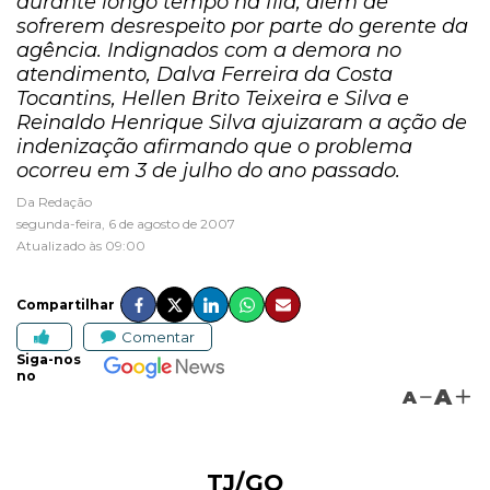
durante longo tempo na fila, além de
sofrerem desrespeito por parte do gerente da
agência. Indignados com a demora no
atendimento, Dalva Ferreira da Costa
Tocantins, Hellen Brito Teixeira e Silva e
Reinaldo Henrique Silva ajuizaram a ação de
indenização afirmando que o problema
ocorreu em 3 de julho do ano passado.
Da Redação
segunda-feira, 6 de agosto de 2007
Atualizado às 09:00
Compartilhar
Comentar
Siga-nos
no
A
A
TJ/GO