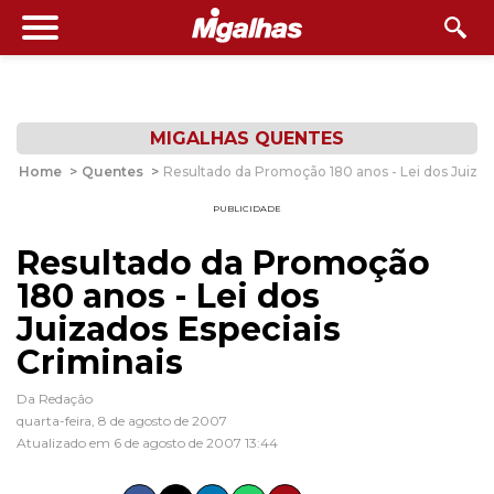
MIGALHAS QUENTES
Home
>
Quentes
>
Resultado da Promoção 180 anos - Lei dos Juizad
PUBLICIDADE
Resultado da Promoção
180 anos - Lei dos
Juizados Especiais
Criminais
Da Redação
quarta-feira, 8 de agosto de 2007
Atualizado em 6 de agosto de 2007 13:44