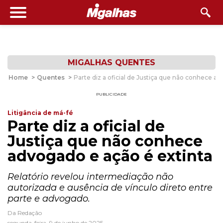
MIGALHAS QUENTES
Home
>
Quentes
>
Parte diz a oficial de Justiça que não conhece a
PUBLICIDADE
Litigância de má-fé
Parte diz a oficial de
Justiça que não conhece
advogado e ação é extinta
Relatório revelou intermediação não
autorizada e ausência de vínculo direto entre
parte e advogado.
Da Redação
segunda-feira, 9 de junho de 2025