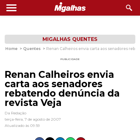
MIGALHAS QUENTES
Home
>
Quentes
>
Renan Calheiros envia carta aos senadores rebat
PUBLICIDADE
Renan Calheiros envia
carta aos senadores
rebatendo denúncia da
revista Veja
Da Redação
terça-feira, 7 de agosto de 2007
Atualizado às 09:59