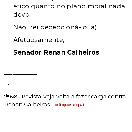
ético quanto no plano moral nada
devo.
Não irei decepcioná-lo (a).
Afetuosamente,
Senador Renan Calheiros
"
__________
____________
Leia mais
evista Veja volta a fazer carga contra
6/8
-
R
Renan Calheiros -
.
clique aqui
_______________