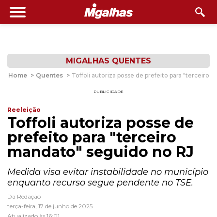
MIGALHAS QUENTES
Home
>
Quentes
>
Toffoli autoriza posse de prefeito para "terceiro
PUBLICIDADE
Reeleição
Toffoli autoriza posse de
prefeito para "terceiro
mandato" seguido no RJ
Medida visa evitar instabilidade no município
enquanto recurso segue pendente no TSE.
Da Redação
terça-feira, 17 de junho de 2025
Atualizado às 16:01