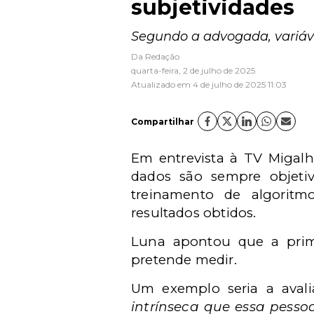
subjetividades
Segundo a advogada, variávei
Da Redação
quarta-feira, 2 de julho de 2025
Atualizado em 4 de julho de 2025 11:03
Compartilhar
Em entrevista à TV Migal
dados são sempre objetiv
treinamento de algoritmo
resultados obtidos.
Luna apontou que a prim
pretende medir.
Um exemplo seria a avali
intrínseca que essa pesso