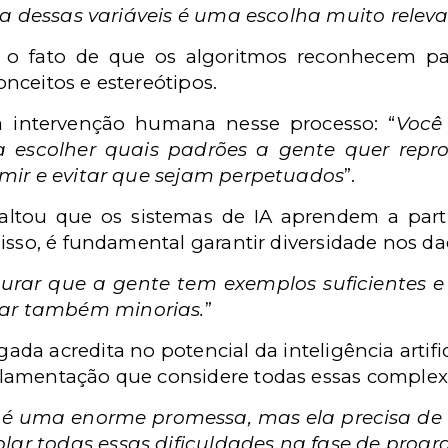
lha dessas variáveis é uma escolha muito relev
 o fato de que os algoritmos reconhecem pa
nceitos e estereótipos.
 a intervenção humana nesse processo: “
Você
escolher quais padrões a gente quer repro
imir e evitar que sejam perpetuados
”.
ssaltou que os sistemas de IA aprendem a par
isso, é fundamental garantir diversidade nos da
gurar que a gente tem exemplos suficientes 
lar também minorias.
”
ada acredita no potencial da inteligência artific
lamentação que considere todas essas complex
cial é uma enorme promessa, mas ela precisa
plar todas essas dificuldades na fase de prog