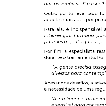
outras variáveis. E a esco
Outro ponto levantado foi
aqueles marcados por preco
Para ela, é indispensável
intervenção humana para 
padrões a gente quer repr
Por fim, a especialista re
durante o treinamento. Por 
“
A gente precisa asse
diversos para contemp
Apesar dos desafios, a advog
a necessidade de uma regu
“
A inteligência artifi
e sensível para contem