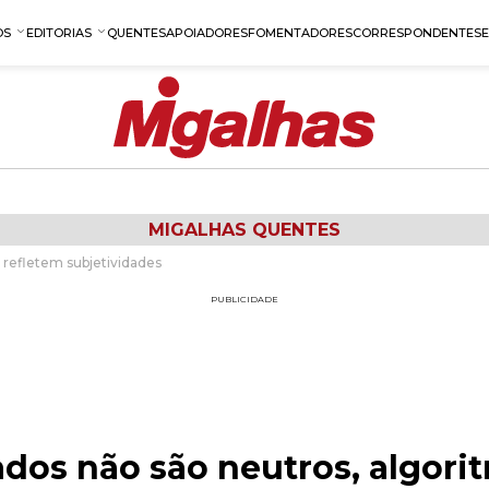
OS
EDITORIAS
QUENTES
APOIADORES
FOMENTADORES
CORRESPONDENTES
MIGALHAS QUENTES
 refletem subjetividades
PUBLICIDADE
dos não são neutros, algori