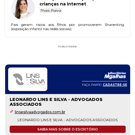
crianças na internet
Thais Paiva
Pais geram riscos aos filhos por promoverem Sharenting
(exposição infantil nas redes sociais).
PUBLICIDADE
FAÇA PARTE!
CADASTRE-SE
ADRIANA MARTINS SOCIEDADE INDIVIDUAL DE
ADVOCACIA
adrianamartins.my.canva.site
Nosso escritório é formado por uma equipe de advogados
especializados, nas áreas mais demandas do direito, como direito
civil, trabalhista, previdenciário e família. Assim, produzimos