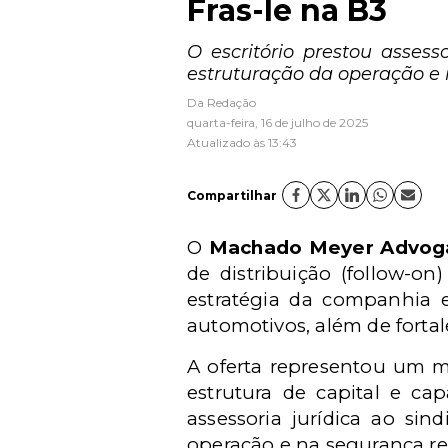
Fras-le na B3
O escritório prestou asses
estruturação da operação e 
Da Redação
quarta-feira, 16 de julho de 2025
Atualizado às 13:43
Compartilhar
O
Machado Meyer Advog
de distribuição (follow-on
estratégia da companhia 
automotivos, além de forta
A oferta representou um mo
estrutura de capital e ca
assessoria jurídica ao si
operação e na segurança reg