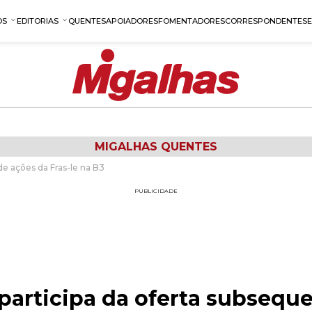
OS
EDITORIAS
QUENTES
APOIADORES
FOMENTADORES
CORRESPONDENTES
MIGALHAS QUENTES
e ações da Fras-le na B3
PUBLICIDADE
articipa da oferta subseque