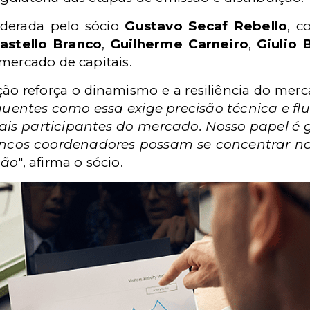
iderada pelo sócio
Gustavo Secaf Rebello
, c
astello Branco
,
Guilherme Carneiro
,
Giulio 
 mercado de capitais.
ão reforça o dinamismo e a resiliência do mercad
quentes como essa exige precisão técnica e fl
is participantes do mercado. Nosso papel é g
ancos coordenadores possam se concentrar n
ção
", afirma o sócio.