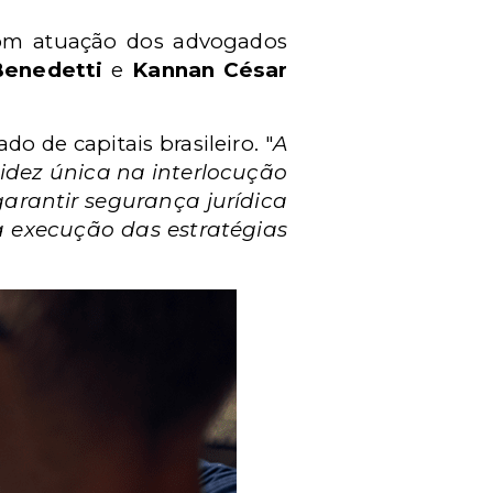
om atuação dos advogados
Benedetti
e
Kannan César
o de capitais brasileiro. "
A
uidez única na interlocução
arantir segurança jurídica
a execução das estratégias