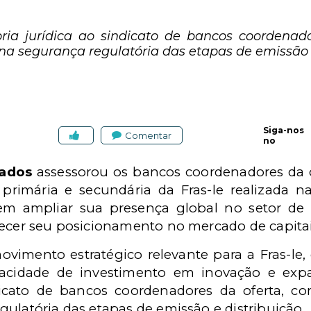
soria jurídica ao sindicato de bancos coordenad
na segurança regulatória das etapas de emissão e
Siga-nos
Comentar
no
ados
assessorou os bancos coordenadores da 
) primária e secundária da Fras-le realizada n
em ampliar sua presença global no setor d
lecer seu posicionamento no mercado de capitai
vimento estratégico relevante para a Fras-le
pacidade de investimento em inovação e expa
ndicato de bancos coordenadores da oferta, c
ulatória das etapas de emissão e distribuição.