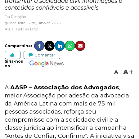
transmitir à sociedade civil informações e
conteúdos confiáveis e acessíveis.
Da Redação
quinta-feira, 17 de julho de 2025
Atualizado às 13:58
Compartilhar
Comentar
Siga-nos
no
A
A
A
AASP – Associação dos Advogados
,
maior Associação por adesão da advocacia
da América Latina com mais de 75 mil
pessoas associadas, reforça seu
compromisso com a sociedade civil e a
classe jurídica ao intensificar a campanha
"Antes de Confiar, Confirme". A iniciativa visa