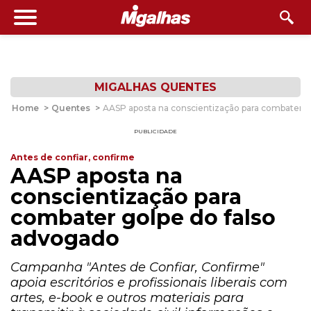
MIGALHAS QUENTES
Home
>
Quentes
>
AASP aposta na conscientização para combater g
PUBLICIDADE
Antes de confiar, confirme
AASP aposta na
conscientização para
combater golpe do falso
advogado
Campanha "Antes de Confiar, Confirme"
apoia escritórios e profissionais liberais com
artes, e-book e outros materiais para