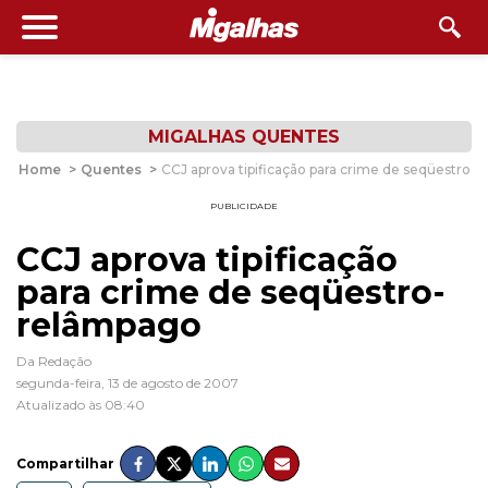
MIGALHAS QUENTES
Home
>
Quentes
>
CCJ aprova tipificação para crime de seqüestro-
PUBLICIDADE
CCJ aprova tipificação
para crime de seqüestro-
relâmpago
Da Redação
segunda-feira, 13 de agosto de 2007
Atualizado às 08:40
Compartilhar