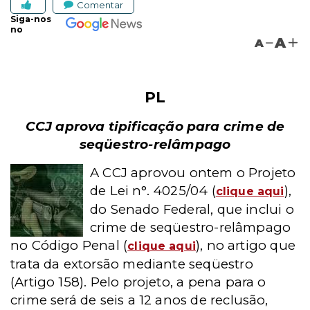
Comentar
Siga-nos
no
A
A
PL
CCJ aprova tipificação para crime de
seqüestro-relâmpago
A CCJ aprovou ontem o Projeto
de Lei n°. 4025/04 (
),
clique aqui
do Senado Federal, que inclui o
crime de seqüestro-relâmpago
no Código Penal (
), no artigo que
clique aqui
trata da extorsão mediante seqüestro
(Artigo 158). Pelo projeto, a pena para o
crime será de seis a 12 anos de reclusão,