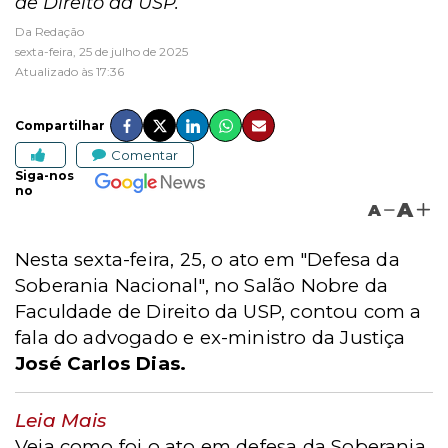
de Direito da USP.
Da Redação
sexta-feira, 25 de julho de 2025
Atualizado às 17:36
Compartilhar
Comentar
Siga-nos
no
A
A
Nesta sexta-feira, 25, o ato em "Defesa da
Soberania Nacional", no Salão Nobre da
Faculdade de Direito da USP, contou com a
fala do advogado e ex-ministro da Justiça
José Carlos Dias.
Leia Mais
Veja como foi o ato em defesa da Soberania