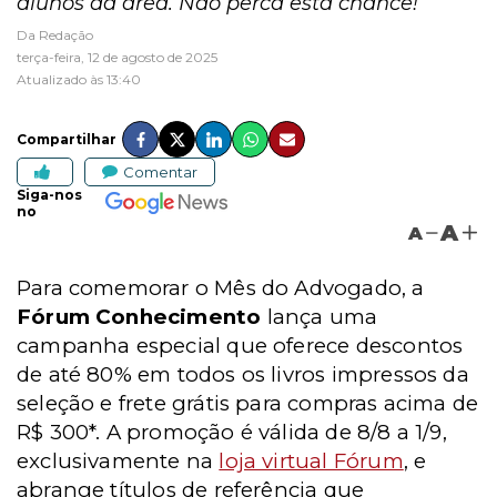
alunos da área. Não perca esta chance!
Da Redação
terça-feira, 12 de agosto de 2025
Atualizado às 13:40
Compartilhar
Comentar
Siga-nos
no
A
A
Para comemorar o Mês do Advogado, a
Fórum Conhecimento
lança uma
campanha especial que oferece descontos
de até 80% em todos os livros impressos da
seleção e frete grátis para compras acima de
R$ 300*. A promoção é válida de 8/8 a 1/9,
exclusivamente na
loja virtual Fórum
, e
abrange títulos de referência que