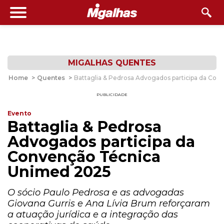
MIGALHAS QUENTES
Home
>
Quentes
>
Battaglia & Pedrosa Advogados participa da Co
PUBLICIDADE
Evento
Battaglia & Pedrosa
Advogados participa da
Convenção Técnica
Unimed 2025
O sócio Paulo Pedrosa e as advogadas
Giovana Gurris e Ana Lívia Brum reforçaram
a atuação jurídica e a integração das