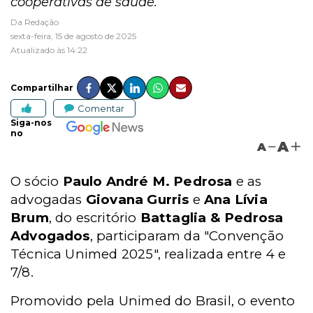
cooperativas de saúde.
Da Redação
sexta-feira, 15 de agosto de 2025
Atualizado às 14:22
Compartilhar
Comentar
Siga-nos
no
A
A
O sócio
Paulo André M. Pedrosa
e as
advogadas
Giovana Gurris
e
Ana Lívia
Brum
, do escritório
Battaglia & Pedrosa
Advogados
, participaram da "Convenção
Técnica Unimed 2025", r
ealizada entre 4 e
7/8.
Promovido pela Unimed do Brasil, o evento