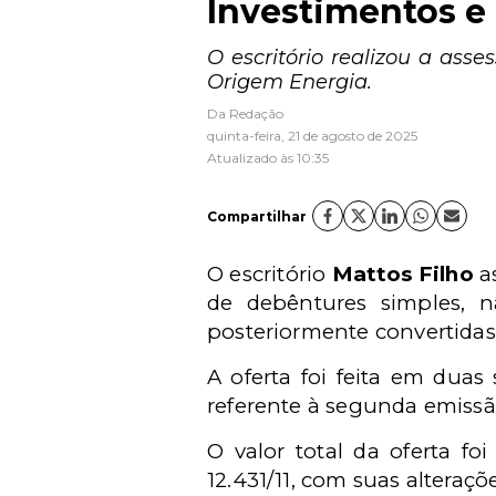
Investimentos e 
O escritório realizou a ass
Origem Energia.
Da Redação
quinta-feira, 21 de agosto de 2025
Atualizado às 10:35
Compartilhar
O escritório
Mattos Filho
as
de debêntures simples, n
posteriormente convertidas
A oferta foi feita em duas
referente à segunda emissã
O valor total da oferta fo
12.431/11
, com suas alteraçõe