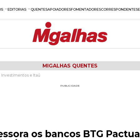
OS
EDITORIAS
QUENTES
APOIADORES
FOMENTADORES
CORRESPONDENTES
MIGALHAS QUENTES
 Investimentos e Itaú
PUBLICIDADE
essora os bancos BTG Pactua