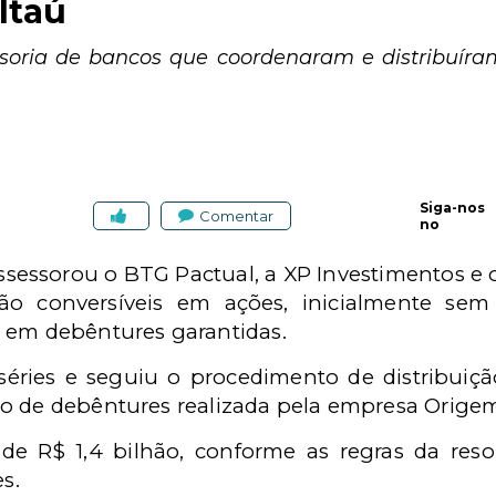
Itaú
essoria de bancos que coordenaram e distribuír
Siga-nos
Comentar
no
sessorou o BTG Pactual, a XP Investimentos e o
ão conversíveis em ações, inicialmente sem
 em debêntures garantidas.
 séries e seguiu o procedimento de distribuiç
o de debêntures realizada pela empresa Origem
i de R$ 1,4 bilhão, conforme as regras da
res
s.