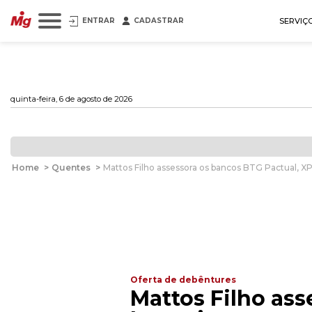
ENTRAR
CADASTRAR
SERVIÇ
quinta-feira, 6 de agosto de 2026
Home
>
Quentes
>
Mattos Filho assessora os bancos BTG Pactual, XP
Oferta de debêntures
Mattos Filho ass