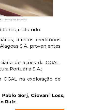
ia.
(Imagem: Freepik)
itórios, incluindo:
ias, direitos creditórios
Alagoas S.A. provenientes
uciária de ações da OGAL,
ra Portuária S.A.;
da OGAL na exploração de
,
Pablo Sorj
,
Giovani Loss
,
o Ruiz
.