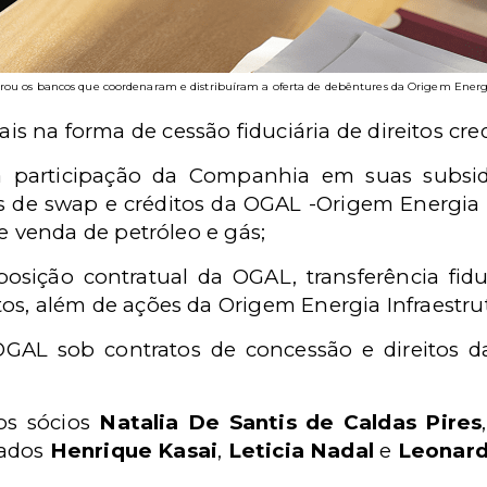
orou os bancos que coordenaram e distribuíram a oferta de debêntures da Origem Energ
ais na forma de cessão fiduciária de direitos cred
a participação da Companhia em suas subsidiár
s de swap e créditos da
OGAL -
Origem Energia 
e venda de petróleo e gás
;
posição contratual da OGAL, t
ransferência fid
, além de ações da Origem Energia Infraestrutu
OGAL sob contratos de concessão e direitos 
os sócios
Natalia De Santis de Caldas Pires
iados
Henrique Kasai
,
Leticia Nadal
e
Leonard