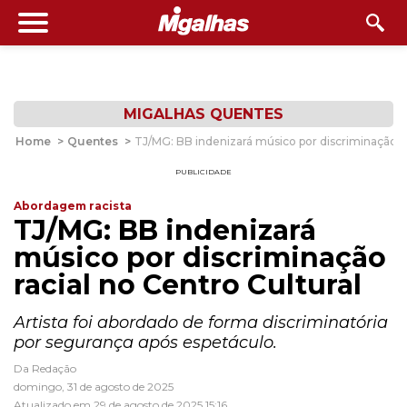
MIGALHAS QUENTES
Home
>
Quentes
>
TJ/MG: BB indenizará músico por discriminação ra
PUBLICIDADE
Abordagem racista
TJ/MG: BB indenizará
músico por discriminação
racial no Centro Cultural
Artista foi abordado de forma discriminatória
por segurança após espetáculo.
Da Redação
domingo, 31 de agosto de 2025
Atualizado em 29 de agosto de 2025 15:16